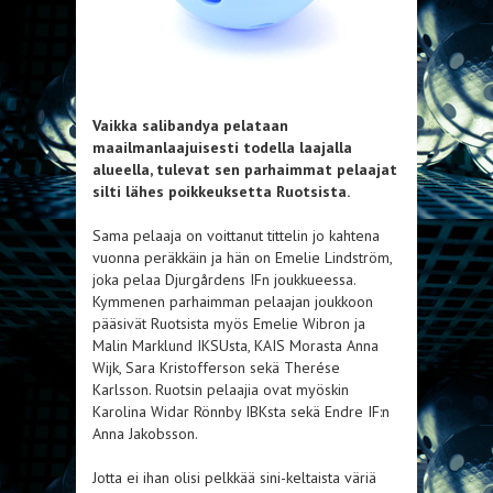
Vaikka salibandya pelataan
maailmanlaajuisesti todella laajalla
alueella, tulevat sen parhaimmat pelaajat
silti lähes poikkeuksetta Ruotsista.
Sama pelaaja on voittanut tittelin jo kahtena
vuonna peräkkäin ja hän on Emelie Lindström,
joka pelaa Djurgårdens IFn joukkueessa.
Kymmenen parhaimman pelaajan joukkoon
pääsivät Ruotsista myös Emelie Wibron ja
Malin Marklund IKSUsta, KAIS Morasta Anna
Wijk, Sara Kristofferson sekä Therése
Karlsson. Ruotsin pelaajia ovat myöskin
Karolina Widar Rönnby IBKsta sekä Endre IF:n
Anna Jakobsson.
Jotta ei ihan olisi pelkkää sini-keltaista väriä