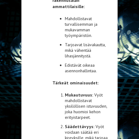
rakennusalan
ammattilaisille:
Mahdollistavat
turvallisemman ja
mukavamman
työympäristön.
Tarjoavat lisävakautta,
mikä vähentää
lihasjännitystä.
Edistävät oikeaa
asennonhallintaa.
Tärkeät ominaisuudet:
Mukautuvuus:
Vyöt
mahdollistavat
yksilöllisen istuvuuden,
joka huomioi kehon
erityistarpeet.
Säädettävyys:
Vyöt
voidaan säätää eri
kireyksille, mikä tarjoaa