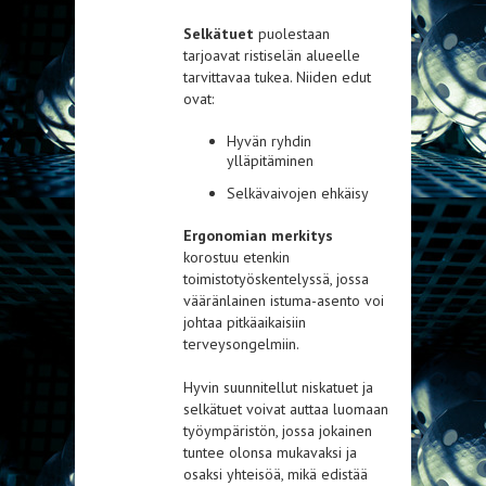
Selkätuet
puolestaan
tarjoavat ristiselän alueelle
tarvittavaa tukea. Niiden edut
ovat:
Hyvän ryhdin
ylläpitäminen
Selkävaivojen ehkäisy
Ergonomian merkitys
korostuu etenkin
toimistotyöskentelyssä, jossa
vääränlainen istuma-asento voi
johtaa pitkäaikaisiin
terveysongelmiin.
Hyvin suunnitellut niskatuet ja
selkätuet voivat auttaa luomaan
työympäristön, jossa jokainen
tuntee olonsa mukavaksi ja
osaksi yhteisöä, mikä edistää