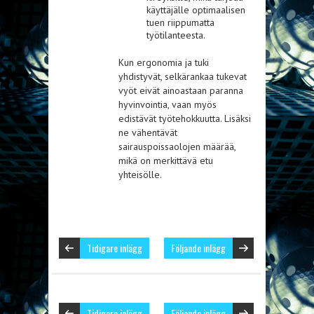
käyttäjälle optimaalisen
tuen riippumatta
työtilanteesta.
Kun ergonomia ja tuki
yhdistyvät, selkärankaa tukevat
vyöt eivät ainoastaan paranna
hyvinvointia, vaan myös
edistävät työtehokkuutta. Lisäksi
ne vähentävät
sairauspoissaolojen määrää,
mikä on merkittävä etu
yhteisölle.
Tidigare inlägg
Följande inlägg
Tidigare inlägg
Följande inlägg