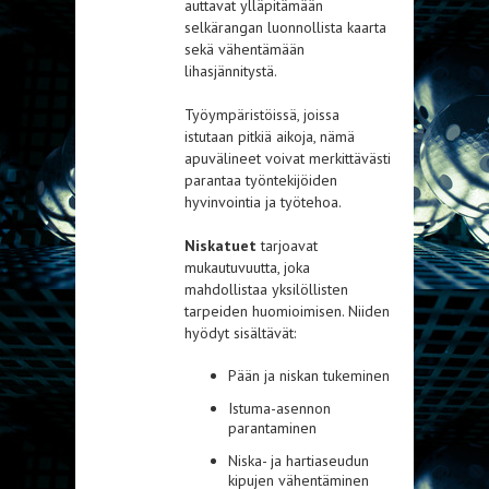
auttavat ylläpitämään
selkärangan luonnollista kaarta
sekä vähentämään
lihasjännitystä.
Työympäristöissä, joissa
istutaan pitkiä aikoja, nämä
apuvälineet voivat merkittävästi
parantaa työntekijöiden
hyvinvointia ja työtehoa.
Niskatuet
tarjoavat
mukautuvuutta, joka
mahdollistaa yksilöllisten
tarpeiden huomioimisen. Niiden
hyödyt sisältävät:
Pään ja niskan tukeminen
Istuma-asennon
parantaminen
Niska- ja hartiaseudun
kipujen vähentäminen