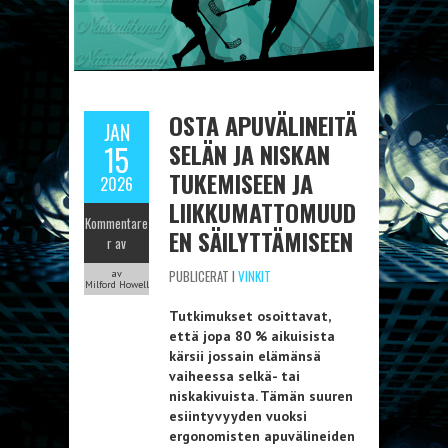
OSTA APUVÄLINEITÄ
JAN
SELÄN JA NISKAN
15
TUKEMISEEN JA
2026
LIIKKUMATTOMUUD
Kommentare
EN SÄILYTTÄMISEEN
r av
PUBLICERAT I
VINKIT
av
Milford Howell
Tutkimukset osoittavat,
että jopa 80 % aikuisista
kärsii jossain elämänsä
vaiheessa selkä- tai
niskakivuista. Tämän suuren
esiintyvyyden vuoksi
ergonomisten apuvälineiden