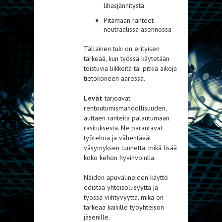
lihasjännitystä
Pitämään ranteet
neutraalissa asennossa
Tällainen tuki on erityisen
tärkeää, kun työssä käytetään
toistuvia liikkeitä tai pitkiä aikoja
tietokoneen ääressä.
Levät
tarjoavat
rentoutumismahdollisuuden,
auttaen ranteita palautumaan
rasituksesta. Ne parantavat
työtehoa ja vähentävät
väsymyksen tunnetta, mikä lisää
koko kehon hyvinvointia.
Näiden apuvälineiden käyttö
edistää yhteisöllisyyttä ja
työssä viihtyvyyttä, mikä on
tärkeää kaikille työyhteisön
jäsenille.