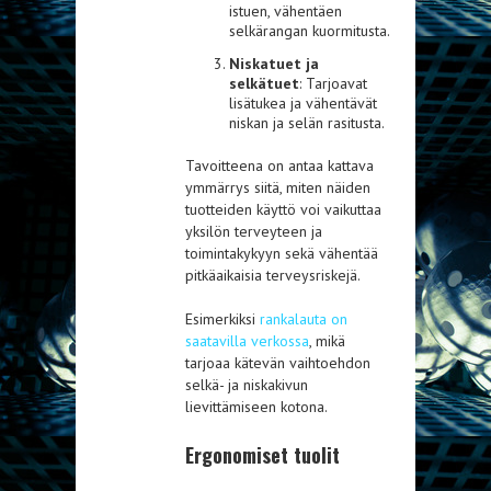
istuen, vähentäen
selkärangan kuormitusta.
Niskatuet ja
selkätuet
: Tarjoavat
lisätukea ja vähentävät
niskan ja selän rasitusta.
Tavoitteena on antaa kattava
ymmärrys siitä, miten näiden
tuotteiden käyttö voi vaikuttaa
yksilön terveyteen ja
toimintakykyyn sekä vähentää
pitkäaikaisia terveysriskejä.
Esimerkiksi
rankalauta on
saatavilla verkossa
, mikä
tarjoaa kätevän vaihtoehdon
selkä- ja niskakivun
lievittämiseen kotona.
Ergonomiset tuolit