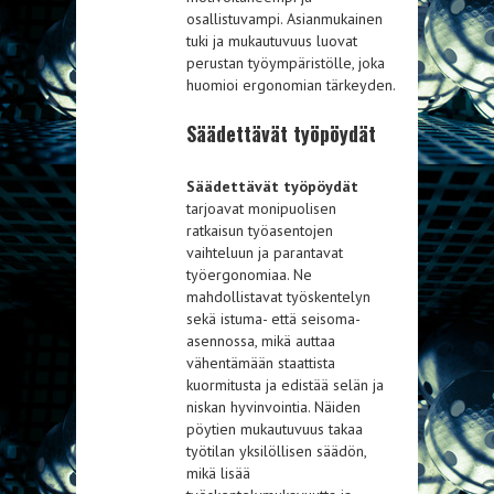
osallistuvampi. Asianmukainen
tuki ja mukautuvuus luovat
perustan työympäristölle, joka
huomioi ergonomian tärkeyden.
Säädettävät työpöydät
Säädettävät työpöydät
tarjoavat monipuolisen
ratkaisun työasentojen
vaihteluun ja parantavat
työergonomiaa. Ne
mahdollistavat työskentelyn
sekä istuma- että seisoma-
asennossa, mikä auttaa
vähentämään staattista
kuormitusta ja edistää selän ja
niskan hyvinvointia. Näiden
pöytien mukautuvuus takaa
työtilan yksilöllisen säädön,
mikä lisää