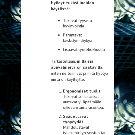
Hyödyt tukivälineiden
käytöstä:
Tukevat fyysistä
hyvinvointia
Parantavat
keskittymiskykyä
Lisäävät työtehokkuutta
Tarkastellaan,
millaisia
apuvälineitä on saatavilla
,
miten ne toimivat ja mitä hyötyä
niistä on käyttäjille:
Ergonomiset tuolit
:
Tukevat selkärankaa ja
auttavat ylläpitämään
oikeaa istuma-asentoa.
Säädettävät
työpöydät
:
Mahdollistavat
työskentelyn seisten tai