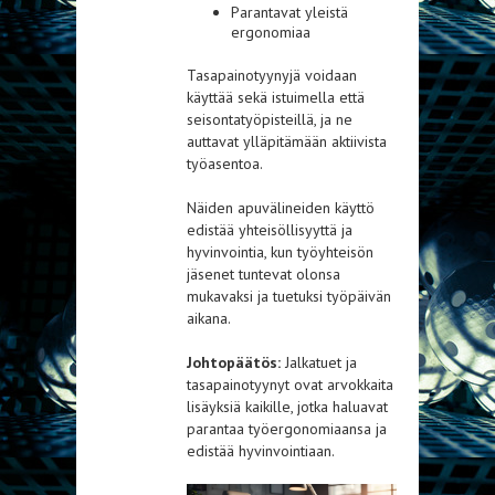
Parantavat yleistä
ergonomiaa
Tasapainotyynyjä voidaan
käyttää sekä istuimella että
seisontatyöpisteillä, ja ne
auttavat ylläpitämään aktiivista
työasentoa.
Näiden apuvälineiden käyttö
edistää yhteisöllisyyttä ja
hyvinvointia, kun työyhteisön
jäsenet tuntevat olonsa
mukavaksi ja tuetuksi työpäivän
aikana.
Johtopäätös:
Jalkatuet ja
tasapainotyynyt ovat arvokkaita
lisäyksiä kaikille, jotka haluavat
parantaa työergonomiaansa ja
edistää hyvinvointiaan.