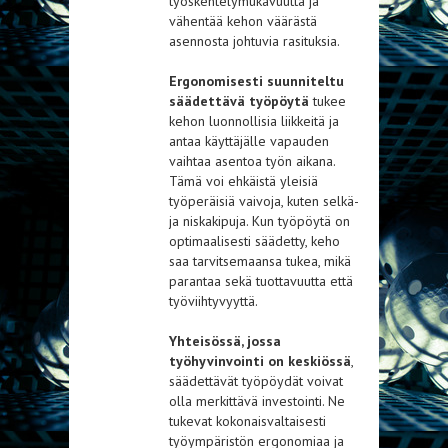
työskentelymukavuutta ja
vähentää kehon väärästä
asennosta johtuvia rasituksia.
Ergonomisesti suunniteltu
säädettävä työpöytä
tukee
kehon luonnollisia liikkeitä ja
antaa käyttäjälle vapauden
vaihtaa asentoa työn aikana.
Tämä voi ehkäistä yleisiä
työperäisiä vaivoja, kuten selkä-
ja niskakipuja. Kun työpöytä on
optimaalisesti säädetty, keho
saa tarvitsemaansa tukea, mikä
parantaa sekä tuottavuutta että
työviihtyvyyttä.
Yhteisössä, jossa
työhyvinvointi on keskiössä
,
säädettävät työpöydät voivat
olla merkittävä investointi. Ne
tukevat kokonaisvaltaisesti
työympäristön ergonomiaa ja