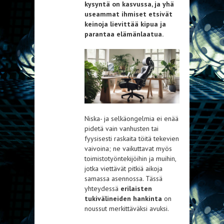
kysyntä on kasvussa, ja yhä
useammat ihmiset etsivät
keinoja lievittää kipua ja
parantaa elämänlaatua.
Niska- ja selkäongelmia ei enää
pidetä vain vanhusten tai
fyysisesti raskaita töitä tekevien
vaivoina; ne vaikuttavat myös
toimistotyöntekijöihin ja muihin,
jotka viettävät pitkiä aikoja
samassa asennossa. Tässä
yhteydessä
erilaisten
tukivälineiden hankinta
on
noussut merkittäväksi avuksi.