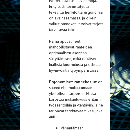
työperäisiä rasitusvammoja.
Erityisesti toimistotyötä
tekevillä henkilöillä ergonomia
on avainasemassa, ja oikein
valitut ranneketjut voivat tarjota
tarvittavaa tukea.
Nämä apuvälineet
mahdollistavat ranteiden
optimaalisen asennon
säilyttämisen, mikä ehkäisee
liiallista kuormitusta ja edistää
hyvinvointia työympäristössä.
Ergonomiset ranneketjut
on
suunniteltu mukautumaan
yksilöllisiin tarpeisiin. Niissä
korostuu mukautuvuus erilaisiin
työasentoihin ja -tehtäviin, ja ne
tarjoavat tarvittavaa tukea, joka
auttaa:
Vähentämään