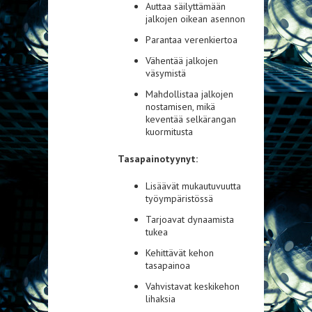
Auttaa säilyttämään
jalkojen oikean asennon
Parantaa verenkiertoa
Vähentää jalkojen
väsymistä
Mahdollistaa jalkojen
nostamisen, mikä
keventää selkärangan
kuormitusta
Tasapainotyynyt:
Lisäävät mukautuvuutta
työympäristössä
Tarjoavat dynaamista
tukea
Kehittävät kehon
tasapainoa
Vahvistavat keskikehon
lihaksia