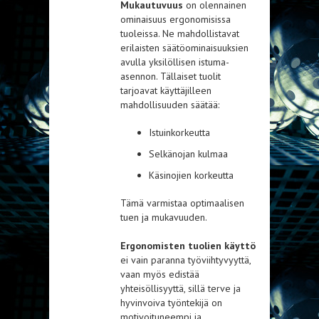
Mukautuvuus
on olennainen
ominaisuus ergonomisissa
tuoleissa. Ne mahdollistavat
erilaisten säätöominaisuuksien
avulla yksilöllisen istuma-
asennon. Tällaiset tuolit
tarjoavat käyttäjilleen
mahdollisuuden säätää:
Istuinkorkeutta
Selkänojan kulmaa
Käsinojien korkeutta
Tämä varmistaa optimaalisen
tuen ja mukavuuden.
Ergonomisten tuolien käyttö
ei vain paranna työviihtyvyyttä,
vaan myös edistää
yhteisöllisyyttä, sillä terve ja
hyvinvoiva työntekijä on
motivoituneempi ja